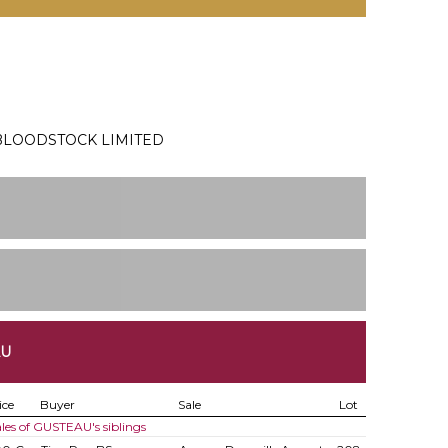
LOODSTOCK LIMITED
AU
ice
Buyer
Sale
Lot
les of GUSTEAU's siblings