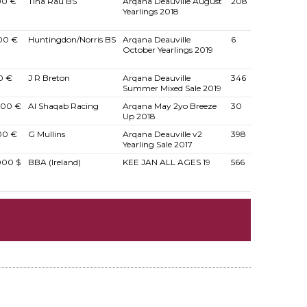
00 €
Tina Rau BS
Arqana Deauville August
208
Yearlings 2018
00 €
Huntingdon/Norris BS
Arqana Deauville
6
October Yearlings 2019
0 €
J R Breton
Arqana Deauville
346
Summer Mixed Sale 2019
000 €
Al Shaqab Racing
Arqana May 2yo Breeze
30
Up 2018
00 €
G Mullins
Arqana Deauville v2
398
Yearling Sale 2017
000 $
BBA (Ireland)
KEE JAN ALL AGES 19
566