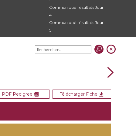
Communiqué résultats Jour
4
Communiqué résultats Jour
5
U
é
PDF Pedigree
Télécharger Fiche