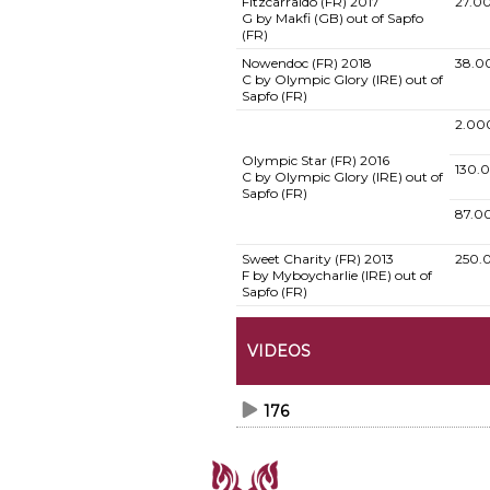
Fitzcarraldo (FR)
2017
27.0
G by Makfi (GB) out of Sapfo
(FR)
Nowendoc (FR)
2018
38.0
C by Olympic Glory (IRE) out of
Sapfo (FR)
2.00
Olympic Star (FR)
2016
130.
C by Olympic Glory (IRE) out of
Sapfo (FR)
87.0
Sweet Charity (FR)
2013
250.
F by Myboycharlie (IRE) out of
Sapfo (FR)
VIDEOS
176