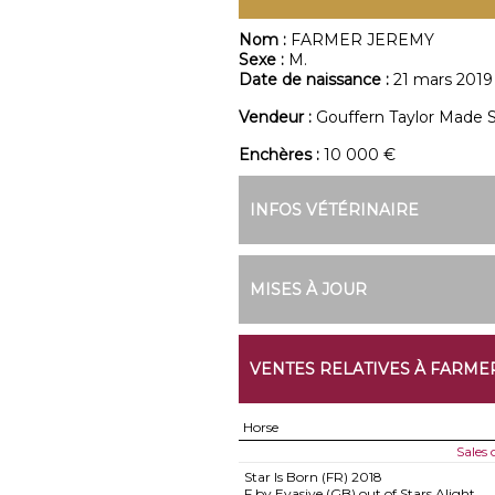
Nom :
FARMER JEREMY
Sexe :
M.
Date de naissance :
21 mars 2019
Vendeur :
Gouffern Taylor Made S
Enchères :
10 000 €
INFOS VÉTÉRINAIRE
MISES À JOUR
VENTES RELATIVES À FARME
Horse
Sales
Star Is Born (FR)
2018
F by Evasive (GB) out of Stars Alight