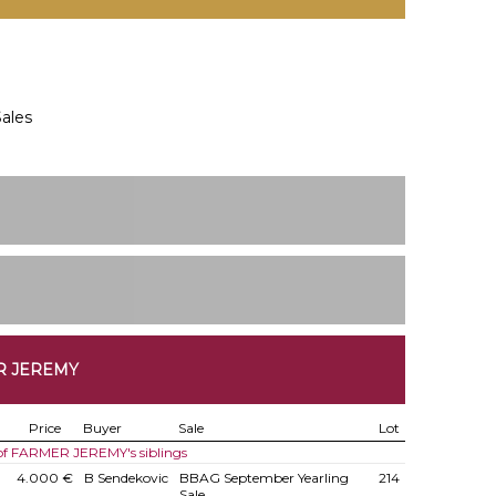
ales
R JEREMY
Price
Buyer
Sale
Lot
 of FARMER JEREMY's siblings
4.000 €
B Sendekovic
BBAG September Yearling
214
Sale