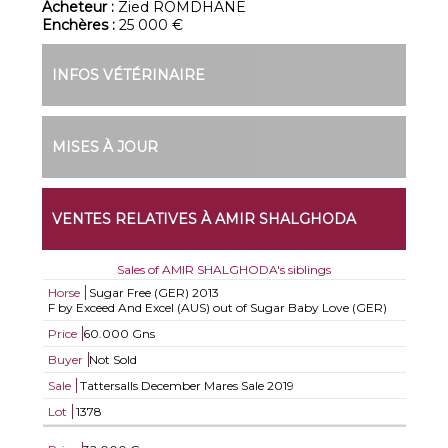
Acheteur :
Zied ROMDHANE
Enchères :
25 000 €
INFOS VÉTÉRINAIRE
MISES À JOUR
VENTES RELATIVES À AMIR SHALGHODA
Sales of AMIR SHALGHODA's siblings
Horse
Sugar Free (GER)
2013
F by Exceed And Excel (AUS) out of Sugar Baby Love (GER)
Price
60.000 Gns
Buyer
Not Sold
Sale
Tattersalls December Mares Sale 2019
Lot
1378