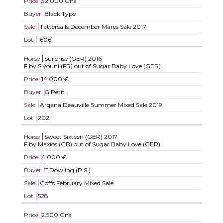
Price
32.000 Gns
Buyer
Black Type
Sale
Tattersalls December Mares Sale 2017
Lot
1606
Horse
Surprise (GER)
2016
F by Siyouni (FR) out of Sugar Baby Love (GER)
Price
14.000 €
Buyer
G Petit
Sale
Arqana Deauville Summer Mixed Sale 2019
Lot
202
Horse
Sweet Sixteen (GER)
2017
F by Maxios (GB) out of Sugar Baby Love (GER)
Price
4.000 €
Buyer
T Dowling (P.S.)
Sale
Goffs February Mixed Sale
Lot
528
Price
2.500 Gns