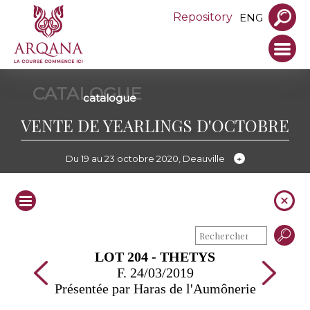
Repository
ENG
CATALOGUE
catalogue
VENTE DE YEARLINGS D'OCTOBRE
Du 19 au 23 octobre 2020, Deauville
LOT 204 - THETYS
F. 24/03/2019
Présentée par Haras de l'Aumônerie