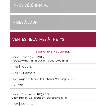
INFOS VÉTÉRINAIRE
MISES À JOUR
VENTES RELATIVES À THETYS
Sales of THETYS's siblings
Horse
Tasha (IRE)
2018
F by Lawman (FR) out of Tasharowa (FR)
Price
11.000 €
Buyer
J Boisnard
Sale
Arqana Deauville October Yearlings 2019
Lot
530
Horse
Tasharello (IRE)
2017
C by Intello (GER) out of Tasharowa (FR)
Price
55.000 €