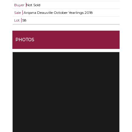
Buyer
Not Sold
Sale
Arqana Deauville October Yearlings 2018
Lot
58
PHOTOS