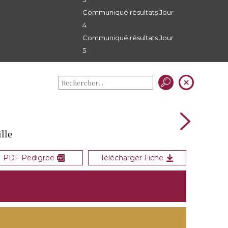
Communiqué résultats Jour
4
Communiqué résultats Jour
5
lle
PDF Pedigree
Télécharger Fiche