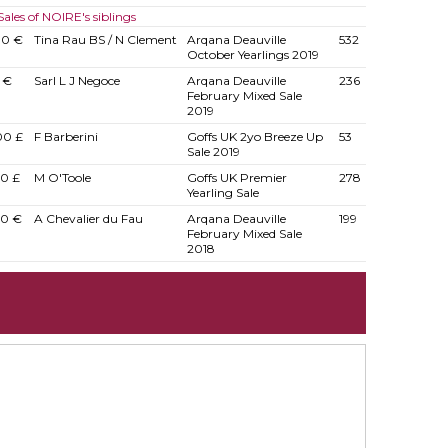
Sales of NOIRE's siblings
00 €
Tina Rau BS / N Clement
Arqana Deauville
532
October Yearlings 2019
 €
Sarl L J Negoce
Arqana Deauville
236
February Mixed Sale
2019
00 £
F Barberini
Goffs UK 2yo Breeze Up
53
Sale 2019
0 £
M O'Toole
Goffs UK Premier
278
Yearling Sale
00 €
A Chevalier du Fau
Arqana Deauville
199
February Mixed Sale
2018