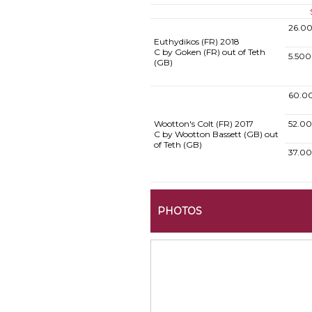
26.0
Euthydikos (FR)
2018
C by Goken (FR) out of Teth
5.500
(GB)
60.0
Wootton's Colt (FR)
2017
52.00
C by Wootton Bassett (GB) out
of Teth (GB)
37.0
PHOTOS