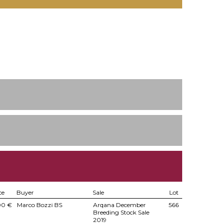
ce
Buyer
Sale
Lot
00 €
Marco Bozzi BS
Arqana December
566
Breeding Stock Sale
2019