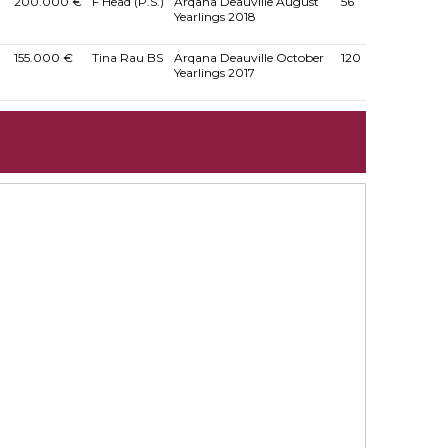
200.000 €
F Head (P.S.)
Arqana Deauville August
56
Yearlings 2018
155.000 €
Tina Rau BS
Arqana Deauville October
120
Yearlings 2017