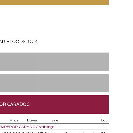
TAR BLOODSTOCK
ROR CARADOC
Price
Buyer
Sale
Lot
f EMPEROR CARADOC's siblings