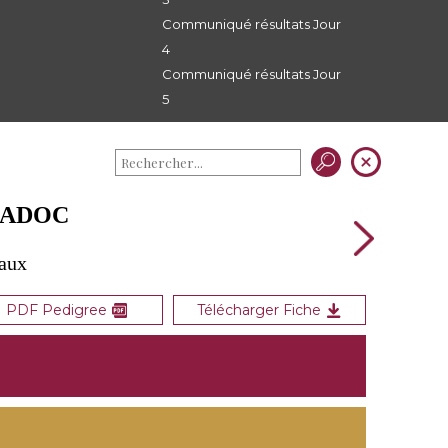
Communiqué résultats Jour
4
Communiqué résultats Jour
5
RADOC
eaux
PDF Pedigree
Télécharger Fiche