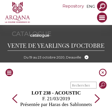
Repository
ENG
CATALOGUE
catalogue
VENTE DE YEARLINGS D'OCTOBRE
Du 19 au 23 octobre 2020, Deauville
LOT 238 - ACOUSTIC
F. 21/03/2019
Présentée par Haras des Sablonnets