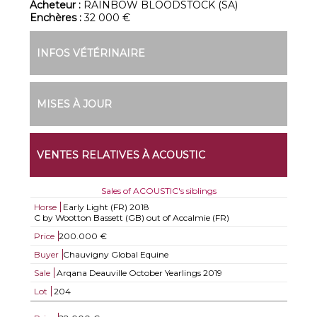
Acheteur :
RAINBOW BLOODSTOCK (SA)
Enchères :
32 000 €
INFOS VÉTÉRINAIRE
MISES À JOUR
VENTES RELATIVES À ACOUSTIC
Sales of ACOUSTIC's siblings
Horse
Early Light (FR)
2018
C by Wootton Bassett (GB) out of Accalmie (FR)
Price
200.000 €
Buyer
Chauvigny Global Equine
Sale
Arqana Deauville October Yearlings 2019
Lot
204