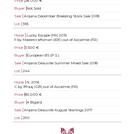
Price
28.000 €
Buyer
Not Sold
Sale
Arqana December Breeding Stock Sale 2018
Lot
355
Horse
Lucky Escape (FR)
2015
F by Mastercraftsman (IRE) out of Accalmie (FR)
Price
3.500 €
Buyer
European BS (P.S.)
Sale
Arqana Deauville Summer Mixed Sale 2018
Lot
244
Horse
N.
2016
C by Iffraaj (GB) out of Accalmie (FR)
Price
85.000 €
Buyer
A Bigard
Sale
Arqana Deauville August Yearlings 2017
Lot
290