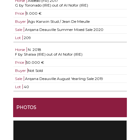
Horse
Albedo (FR)
2017
G by Toronado (IRE) out of Al Nofor (IRE)
Price
9.000 €
Buyer
Agv Karwin Stud / Jean De Mieulle
Sale
Arqana Deauville Summer Mixed Sale 2020
Lot
209
Horse
N.
2018
F by Shalaa (IRE) out of Al Nofor (IRE)
Price
50.000 €
Buyer
Not Sold
Sale
Arqana Deauville August Yearling Sale 2019
Lot
40
PHOTOS