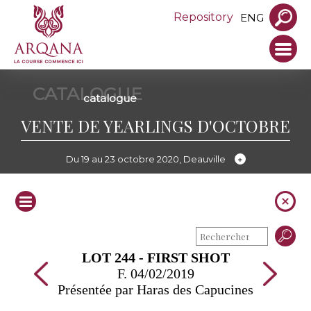
Repository
ENG
CATALOGUE
catalogue
VENTE DE YEARLINGS D'OCTOBRE
Du 19 au 23 octobre 2020, Deauville
LOT 244 - FIRST SHOT
F. 04/02/2019
Présentée par Haras des Capucines