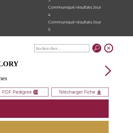
Communiqué résultats Jour
4
Communiqué résultats Jour
5
GLORY
nes
PDF Pedigree
Télécharger Fiche