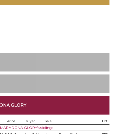
DONA GLORY
Price
Buyer
Sale
Lot
of MARADONA GLORY's siblings