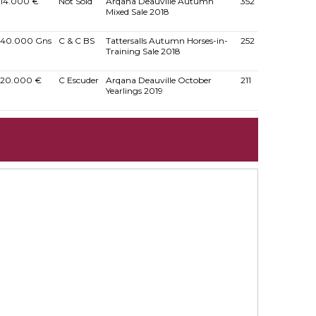
14.000 €
Not Sold
Arqana Deauville Autumn
352
Mixed Sale 2018
40.000 Gns
C & C BS
Tattersalls Autumn Horses-in-
252
Training Sale 2018
20.000 €
C Escuder
Arqana Deauville October
211
Yearlings 2019