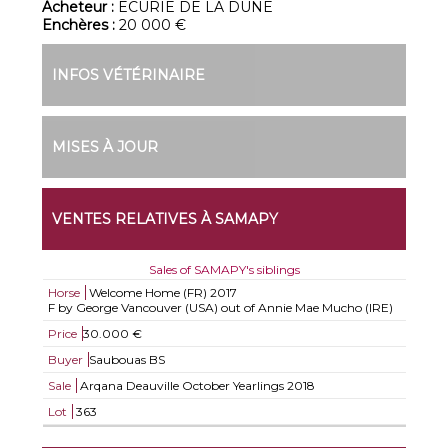
Acheteur :
ECURIE DE LA DUNE
Enchères :
20 000 €
INFOS VÉTÉRINAIRE
MISES À JOUR
VENTES RELATIVES À SAMAPY
Sales of SAMAPY's siblings
Horse
Welcome Home (FR)
2017
F by George Vancouver (USA) out of Annie Mae Mucho (IRE)
Price
30.000 €
Buyer
Saubouas BS
Sale
Arqana Deauville October Yearlings 2018
Lot
363