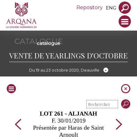
Repository
ENG
CATALOGUE
catalogue
VENTE DE YEARLINGS D'OCTOBRE
Du 19 au 23 octobre 2020, Deauville
LOT 261 - ALJANAH
F. 30/01/2019
Présentée par Haras de Saint
Arnoult