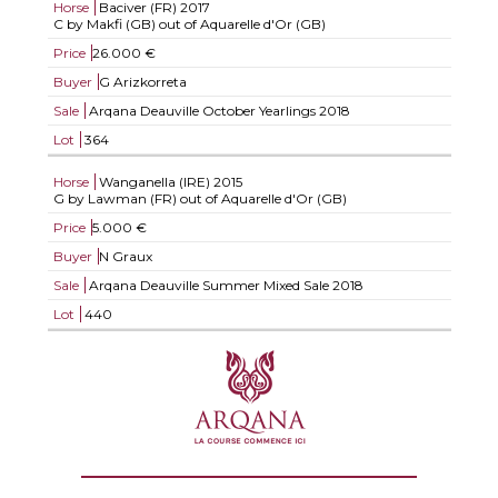
Horse
Baciver (FR)
2017
C by Makfi (GB) out of Aquarelle d'Or (GB)
Price
26.000 €
Buyer
G Arizkorreta
Sale
Arqana Deauville October Yearlings 2018
Lot
364
Horse
Wanganella (IRE)
2015
G by Lawman (FR) out of Aquarelle d'Or (GB)
Price
5.000 €
Buyer
N Graux
Sale
Arqana Deauville Summer Mixed Sale 2018
Lot
440