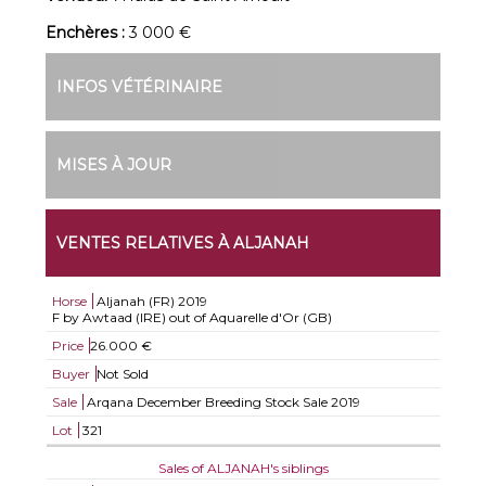
Enchères :
3 000 €
INFOS VÉTÉRINAIRE
MISES À JOUR
VENTES RELATIVES À ALJANAH
Horse
Aljanah (FR)
2019
F by Awtaad (IRE) out of Aquarelle d'Or (GB)
Price
26.000 €
Buyer
Not Sold
Sale
Arqana December Breeding Stock Sale 2019
Lot
321
Sales of ALJANAH's siblings