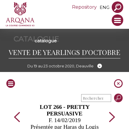
Repository
ENG
CATALOGUE
catalogue
VENTE DE YEARLINGS D'OCTOBRE
Du 19 au 23 octobre 2020, Deauville
LOT 266 - PRETTY
PERSUASIVE
F. 14/02/2019
Présentée par Haras du Logis