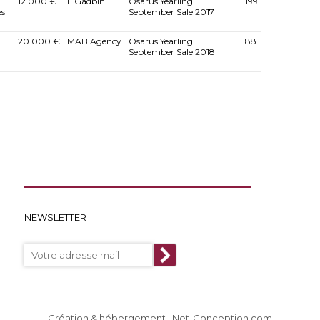
12.000 €
L Gadbin
Osarus Yearling
199
es
September Sale 2017
20.000 €
MAB Agency
Osarus Yearling
88
September Sale 2018
NEWSLETTER
Création & hébergement : Net-Conception.com