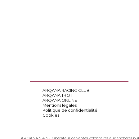
ARQANA RACING CLUB
ARQANA TROT
ARQANA ONLINE
Mentions légales
Politique de confidentialité
Cookies
ARQANA S.A.S - Opérateur de ventes volontaires aux enchères pu