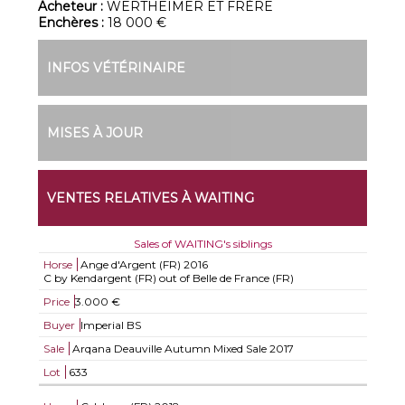
Acheteur :
WERTHEIMER ET FRÈRE
Enchères :
18 000 €
INFOS VÉTÉRINAIRE
MISES À JOUR
VENTES RELATIVES À WAITING
Sales of WAITING's siblings
Horse
Ange d'Argent (FR)
2016
C by Kendargent (FR) out of Belle de France (FR)
Price
3.000 €
Buyer
Imperial BS
Sale
Arqana Deauville Autumn Mixed Sale 2017
Lot
633