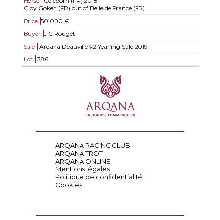
Horse
Celeborn (FR)
2018
C by Goken (FR) out of Belle de France (FR)
Price
50.000 €
Buyer
J C Rouget
Sale
Arqana Deauville v2 Yearling Sale 2019
Lot
386
ARQANA RACING CLUB
ARQANA TROT
ARQANA ONLINE
Mentions légales
Politique de confidentialité
Cookies