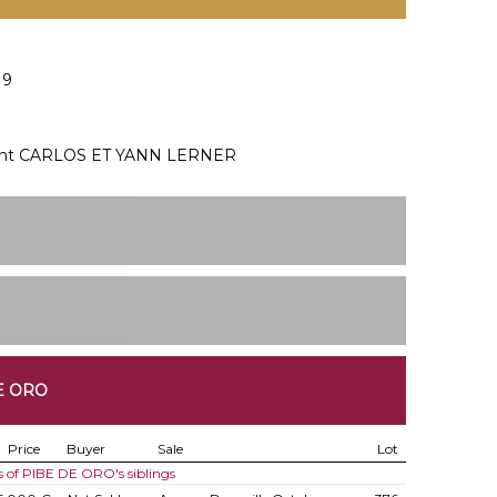
19
ment CARLOS ET YANN LERNER
E ORO
Price
Buyer
Sale
Lot
s of PIBE DE ORO's siblings