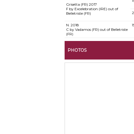
1
Grisetta (FR)
2017
F by Excelebration (IRE) out of
2
Belletriste (FR)
N.
2018
1
C by Vadamos (FR) out of Belletriste
(FR)
PHOTOS