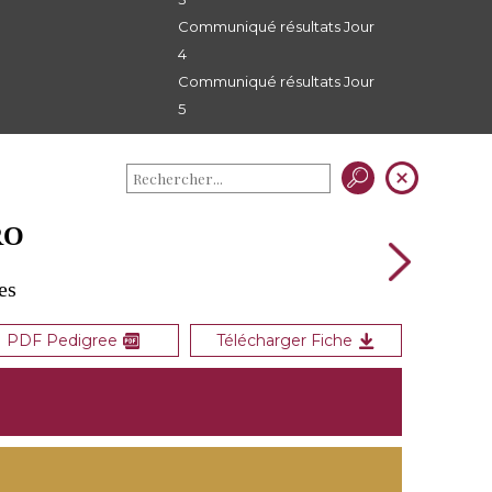
Communiqué résultats Jour
4
Communiqué résultats Jour
5
RO
es
PDF Pedigree
Télécharger Fiche