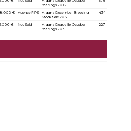
5.000 €
Not Sold
Arqana Deauville October
376
Yearlings 2018
8.000 €
Agence FIPS
Arqana December Breeding
434
Stock Sale 2017
5.000 €
Not Sold
Arqana Deauville October
227
Yearlings 2019