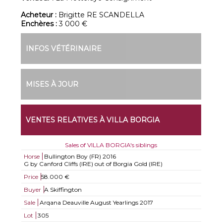
Acheteur :
Brigitte RE SCANDELLA
Enchères :
3 000 €
INFOS VÉTÉRINAIRE
MISES À JOUR
VENTES RELATIVES À VILLA BORGIA
Sales of VILLA BORGIA's siblings
Horse
Bullington Boy (FR)
2016
G by Canford Cliffs (IRE) out of Borgia Gold (IRE)
Price
58.000 €
Buyer
A Skiffington
Sale
Arqana Deauville August Yearlings 2017
Lot
305