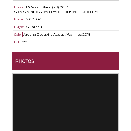
Horse
L'Oiseau Blanc (FR)
2017
G by Olympic Glory (IRE) out of Borgia Gold (IRE)
Price
65.000 €
Buyer
G Larrieu
Sale
Arqana Deauville August Yearlings 2018
Lot
275
PHOTOS