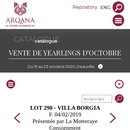
Repository
ENG
CATALOGUE
catalogue
VENTE DE YEARLINGS D'OCTOBRE
Du 19 au 23 octobre 2020, Deauville
LOT 290 - VILLA BORGIA
F. 04/02/2019
Présentée par La Motteraye
Consignment