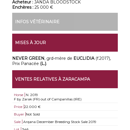
Acheteur :
JANDA BLOODSTOCK
Enchères :
25 000 €
INFOS VÉTÉRINAIRE
MISES À JOUR
NEVER GREEN
, grd-mère de
EUCLIDIA
(f.2017),
Prix Panacée
(L.)
.
VENTES RELATIVES À ZARACAMPA
Horse
N.
2019
F by Zarak (FR) out of Campanillas (IRE)
Price
22.000 €
Buyer
Not Sold
Sale
Arqana December Breeding Stock Sale 2019
Lot
346