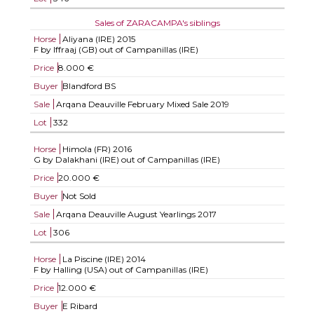
Sales of ZARACAMPA's siblings
Horse
Aliyana (IRE)
2015
F by Iffraaj (GB) out of Campanillas (IRE)
Price
8.000 €
Buyer
Blandford BS
Sale
Arqana Deauville February Mixed Sale 2019
Lot
332
Horse
Himola (FR)
2016
G by Dalakhani (IRE) out of Campanillas (IRE)
Price
20.000 €
Buyer
Not Sold
Sale
Arqana Deauville August Yearlings 2017
Lot
306
Horse
La Piscine (IRE)
2014
F by Halling (USA) out of Campanillas (IRE)
Price
12.000 €
Buyer
E Ribard