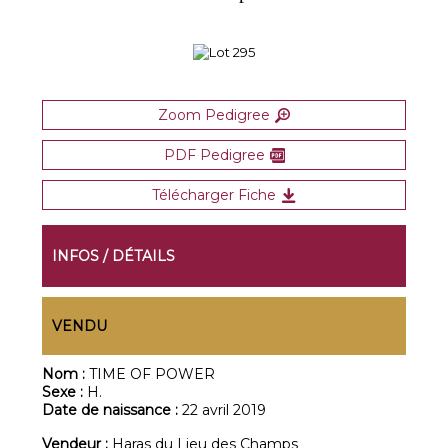
Zoom Pedigree
PDF Pedigree
Télécharger Fiche
INFOS / DÉTAILS
VENDU
Nom :
TIME OF POWER
Sexe :
H.
Date de naissance :
22 avril 2019
Vendeur :
Haras du Lieu des Champs