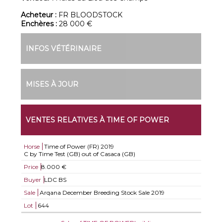
Acheteur :
FR BLOODSTOCK
Enchères :
28 000 €
INFOS VÉTÉRINAIRE
MISES À JOUR
VENTES RELATIVES À TIME OF POWER
Horse
Time of Power (FR)
2019
C by Time Test (GB) out of Casaca (GB)
Price
8.000 €
Buyer
LDC BS
Sale
Arqana December Breeding Stock Sale 2019
Lot
644