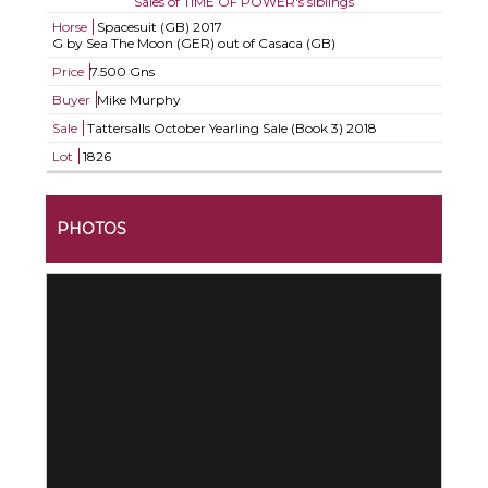
Sales of TIME OF POWER's siblings
Horse
Spacesuit (GB)
2017
G by Sea The Moon (GER) out of Casaca (GB)
Price
7.500 Gns
Buyer
Mike Murphy
Sale
Tattersalls October Yearling Sale (Book 3) 2018
Lot
1826
PHOTOS