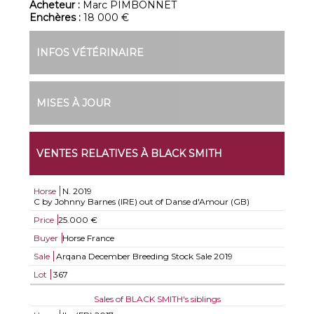
Acheteur :
Marc PIMBONNET
Enchères :
18 000 €
INFOS VÉTÉRINAIRE
MISES À JOUR
VENTES RELATIVES À BLACK SMITH
Horse
N.
2019
C by Johnny Barnes (IRE) out of Danse d'Amour (GB)
Price
25.000 €
Buyer
Horse France
Sale
Arqana December Breeding Stock Sale 2019
Lot
367
Sales of BLACK SMITH's siblings