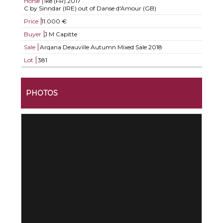
Horse
Ike (FR)
2017
C by Sinndar (IRE) out of Danse d'Amour (GB)
Price
11.000 €
Buyer
J M Capitte
Sale
Arqana Deauville Autumn Mixed Sale 2018
Lot
381
PHOTOS