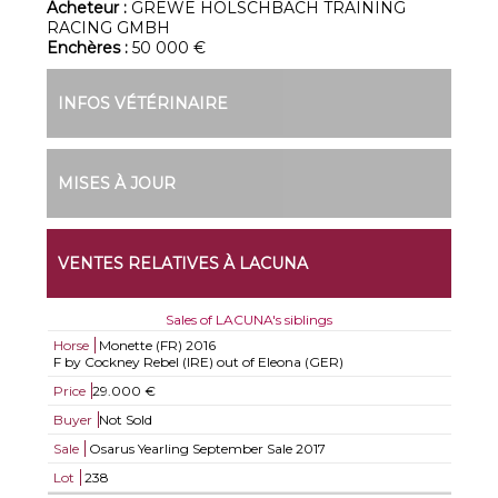
Acheteur :
GREWE HOLSCHBACH TRAINING
RACING GMBH
Enchères :
50 000 €
INFOS VÉTÉRINAIRE
MISES À JOUR
VENTES RELATIVES À LACUNA
Sales of LACUNA's siblings
Horse
Monette (FR)
2016
F by Cockney Rebel (IRE) out of Eleona (GER)
Price
29.000 €
Buyer
Not Sold
Sale
Osarus Yearling September Sale 2017
Lot
238