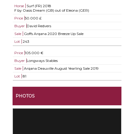
Horse
Surf (FR)
2018
F by Oasis Dream (GB) out of Eleona (GER)
Price
50.000 £
Buyer
David Redvers
Sale
Goffs Arqana 2020 Breeze Up Sale
Lot
243
Price
105.000 €
Buyer
Longways Stables
Sale
Arqana Deauville August Yearling Sale 2019
Lot
81
PHOTOS