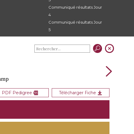
Communiqué résultats Jour
4
Communiqué résultats Jour
5
E
camp
PDF Pedigree
Télécharger Fiche