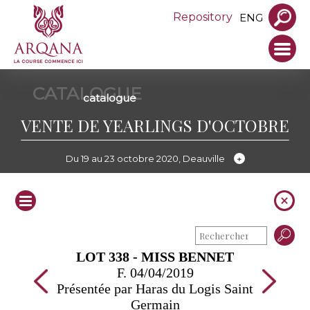
Repository
ENG
CATALOGUE
catalogue
VENTE DE YEARLINGS D'OCTOBRE
Du 19 au 23 octobre 2020, Deauville
LOT 338 - MISS BENNET
F. 04/04/2019
Présentée par Haras du Logis Saint
Germain