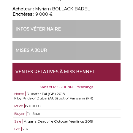
Acheteur :
Myriam BOLLACK-BADEL
Enchères :
9 000 €
INFOS VÉTÉRINAIRE
MISES À JOUR
VENTES RELATIVES À MISS BENNET
Sales of MISS BENNET's siblings
Horse
Dubafar Fal (GB)
2018
F by Pride of Dubai (AUS) out of Farwana (FR)
Price
13.000 €
Buyer
Fal Stud
Sale
Arqana Deauville October Yearlings 2019
Lot
252