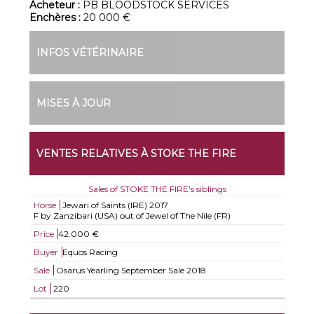
Acheteur :
PB BLOODSTOCK SERVICES
Enchères :
20 000 €
INFOS VÉTÉRINAIRE
MISES À JOUR
VENTES RELATIVES À STOKE THE FIRE
Sales of STOKE THE FIRE's siblings
Horse
Jewari of Saints (IRE)
2017
F by Zanzibari (USA) out of Jewel of The Nile (FR)
Price
42.000 €
Buyer
Equos Racing
Sale
Osarus Yearling September Sale 2018
Lot
220