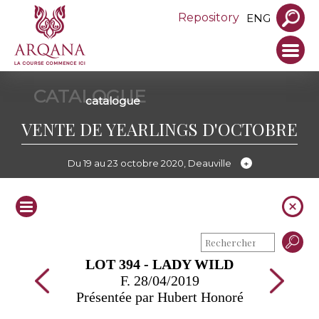
Repository
ENG
CATALOGUE
catalogue
VENTE DE YEARLINGS D'OCTOBRE
Du 19 au 23 octobre 2020, Deauville
LOT 394 - LADY WILD
F. 28/04/2019
Présentée par Hubert Honoré