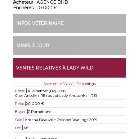
Acheteur :
AGENCE BHB
Enchères :
10 000 €
INFOS VÉTÉRINAIRE
MISES À JOUR
VENTES RELATIVES À LADY WILD
Sales of LADY WILD's siblings
Horse
Al Mokhtar (FR)
2018
C by Anodin (IRE) out of Lady Anouchka (IRE)
Price
20.000 €
Buyer
Z Romdhane
Sale
Arqana Deauville October Yearlings 2019
Lot
461