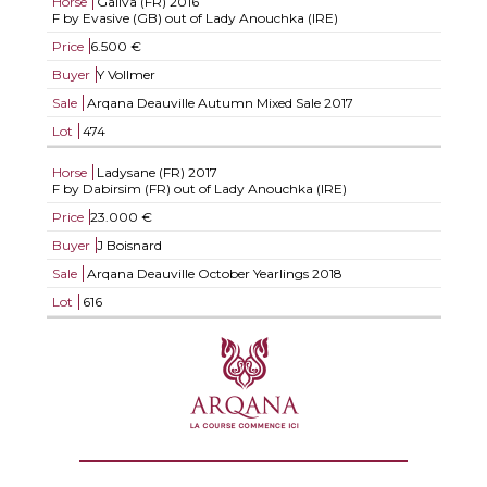
Horse
Galiva (FR)
2016
F by Evasive (GB) out of Lady Anouchka (IRE)
Price
6.500 €
Buyer
Y Vollmer
Sale
Arqana Deauville Autumn Mixed Sale 2017
Lot
474
Horse
Ladysane (FR)
2017
F by Dabirsim (FR) out of Lady Anouchka (IRE)
Price
23.000 €
Buyer
J Boisnard
Sale
Arqana Deauville October Yearlings 2018
Lot
616