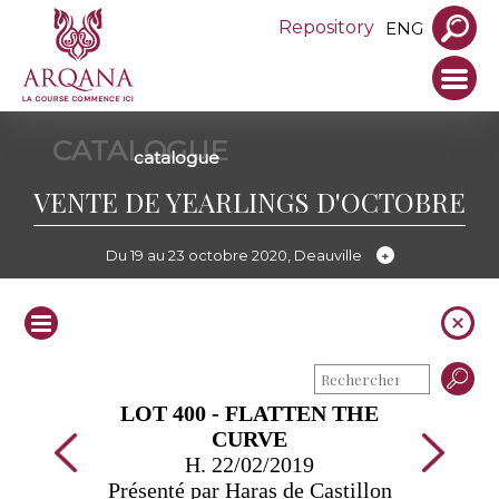
Repository
ENG
CATALOGUE
catalogue
VENTE DE YEARLINGS D'OCTOBRE
Du 19 au 23 octobre 2020, Deauville
LOT 400 - FLATTEN THE
CURVE
H. 22/02/2019
Présenté par Haras de Castillon