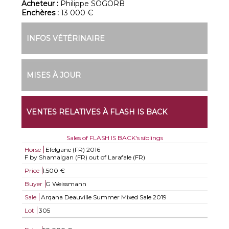
Acheteur :
Philippe SOGORB
Enchères :
13 000 €
INFOS VÉTÉRINAIRE
MISES À JOUR
VENTES RELATIVES À FLASH IS BACK
Sales of FLASH IS BACK's siblings
Horse
Efelgane (FR)
2016
F by Shamalgan (FR) out of Larafale (FR)
Price
1.500 €
Buyer
G Weissmann
Sale
Arqana Deauville Summer Mixed Sale 2019
Lot
305