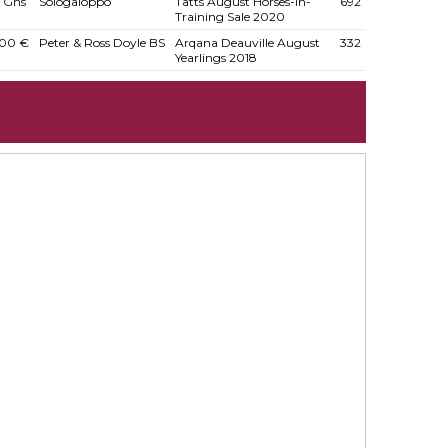
0 Gns
Sologaloppo
Tatts August Horses-in-
692
Training Sale 2020
00 €
Peter & Ross Doyle BS
Arqana Deauville August
332
Yearlings 2018