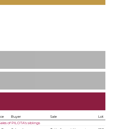
ice
Buyer
Sale
Lot
Sales of PILOTA's siblings