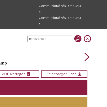
Communiqué résultats Jour
4
Communiqué résultats Jour
5
camp
PDF Pedigree
Télécharger Fiche