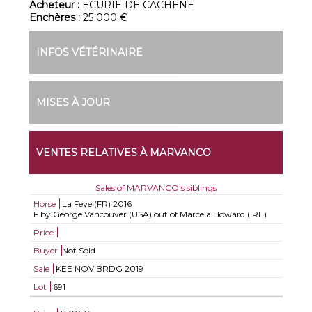
Acheteur :
ECURIE DE CACHENE
Enchères :
25 000 €
INFOS VÉTÉRINAIRE
MISES À JOUR
VENTES RELATIVES À MARVANCO
Sales of MARVANCO's siblings
Horse
La Feve (FR)
2016
F by George Vancouver (USA) out of Marcela Howard (IRE)
Price
Buyer
Not Sold
Sale
KEE NOV BRDG 2019
Lot
691