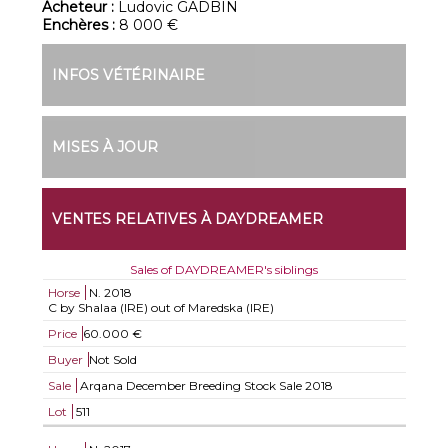
Acheteur :
Ludovic GADBIN
Enchères :
8 000 €
INFOS VÉTÉRINAIRE
MISES À JOUR
VENTES RELATIVES À DAYDREAMER
Sales of DAYDREAMER's siblings
Horse
N.
2018
C by Shalaa (IRE) out of Maredska (IRE)
Price
60.000 €
Buyer
Not Sold
Sale
Arqana December Breeding Stock Sale 2018
Lot
511