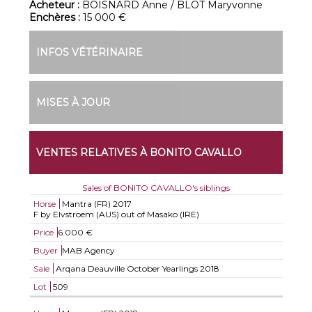
Acheteur :
BOISNARD Anne / BLOT Maryvonne
Enchères :
15 000 €
INFOS VÉTÉRINAIRE
MISES À JOUR
VENTES RELATIVES À BONITO CAVALLO
Sales of BONITO CAVALLO's siblings
Horse
Mantra (FR)
2017
F by Elvstroem (AUS) out of Masako (IRE)
Price
6.000 €
Buyer
MAB Agency
Sale
Arqana Deauville October Yearlings 2018
Lot
509