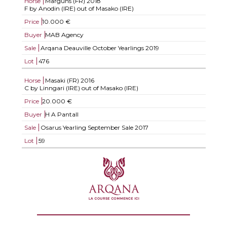
Horse
Marguns (FR)
2018
F by Anodin (IRE) out of Masako (IRE)
Price
10.000 €
Buyer
MAB Agency
Sale
Arqana Deauville October Yearlings 2019
Lot
476
Horse
Masaki (FR)
2016
C by Linngari (IRE) out of Masako (IRE)
Price
20.000 €
Buyer
H A Pantall
Sale
Osarus Yearling September Sale 2017
Lot
59