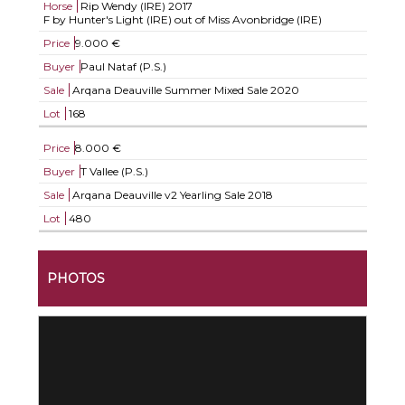
Horse
Rip Wendy (IRE)
2017
F by Hunter's Light (IRE) out of Miss Avonbridge (IRE)
Price
9.000 €
Buyer
Paul Nataf (P.S.)
Sale
Arqana Deauville Summer Mixed Sale 2020
Lot
168
Price
8.000 €
Buyer
T Vallee (P.S.)
Sale
Arqana Deauville v2 Yearling Sale 2018
Lot
480
PHOTOS