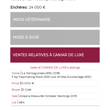
Enchères :
24 000 €
INFOS VÉTÉRINAIRE
MISES À JOUR
VENTES RELATIVES À CANIAR DE LUXE
Sales of CANIAR DE LUXE's siblings
Horse
La Yomoguiness (IRE)
2018
F by Fascinating Rock (IRE) out of Miss Avonbridge (IRE)
Price
10.000 €
Buyer
D Cole
Sale
Arqana Deauville October Yearlings 2019
Lot
484