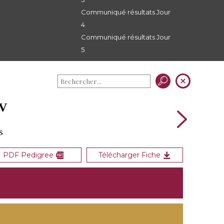
Communiqué résultats Jour
4
Communiqué résultats Jour
5
OV
s
PDF Pedigree
Télécharger Fiche