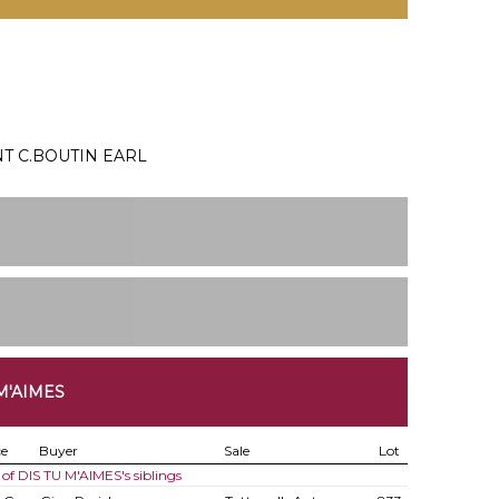
e
T C.BOUTIN EARL
M'AIMES
ce
Buyer
Sale
Lot
 of DIS TU M'AIMES's siblings