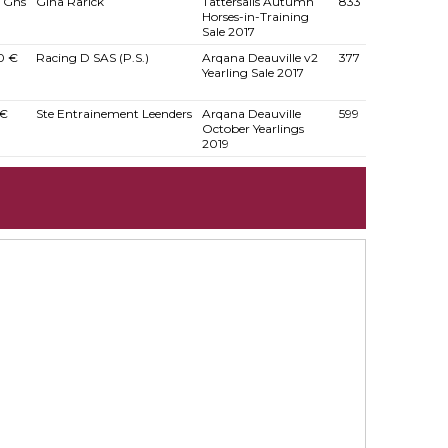
 Gns
Gina Rarick
Tattersalls Autumn
833
Horses-in-Training
Sale 2017
0 €
Racing D SAS (P.S.)
Arqana Deauville v2
377
Yearling Sale 2017
 €
Ste Entrainement Leenders
Arqana Deauville
599
October Yearlings
2019