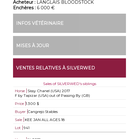
Acheteur :
LANGLAIS BLOODSTOCK
Enchères :
6 000 €
INFOS VÉTÉRINAIRE
MISES À JOUR
VENTES RELATIVES À SILVERWED
Sales of SILVERWED's siblings
Horse
Sissy Chanel (USA)
2017
F by Tapizar (USA) out of Passing By (GB)
Price
1.300 $
Buyer
Cangrejo Stables
Sale
KEE JAN ALL AGES 18
Lot
941