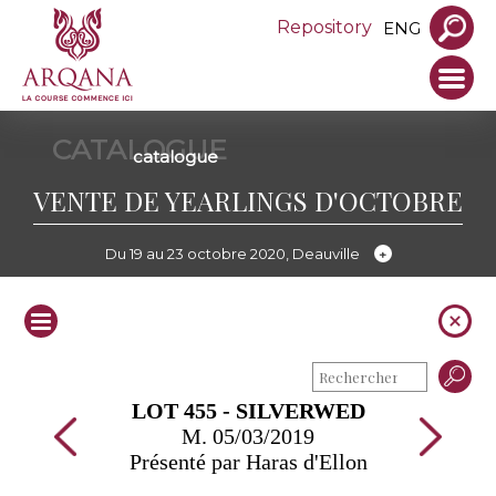
Repository
ENG
CATALOGUE
catalogue
VENTE DE YEARLINGS D'OCTOBRE
Du 19 au 23 octobre 2020, Deauville
LOT 455 - SILVERWED
M. 05/03/2019
Présenté par Haras d'Ellon