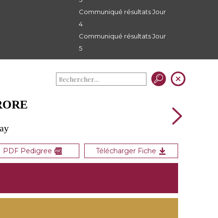
Communiqué résultats Jour
4
Communiqué résultats Jour
5
URORE
nay
PDF Pedigree
Télécharger Fiche