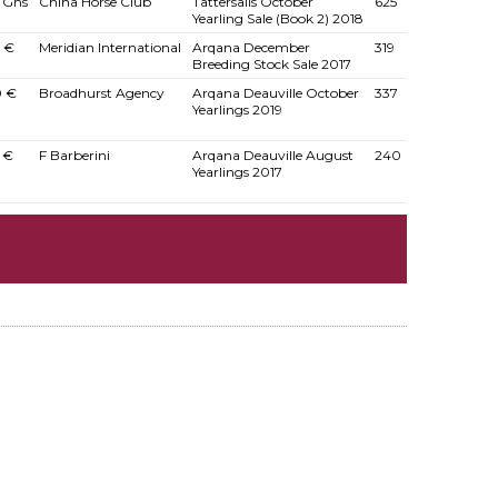
 Gns
China Horse Club
Tattersalls October
625
Yearling Sale (Book 2) 2018
 €
Meridian International
Arqana December
319
Breeding Stock Sale 2017
 €
Broadhurst Agency
Arqana Deauville October
337
Yearlings 2019
 €
F Barberini
Arqana Deauville August
240
Yearlings 2017