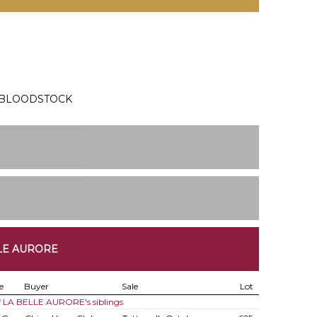
 BLOODSTOCK
LLE AURORE
e
Buyer
Sale
Lot
of LA BELLE AURORE's siblings