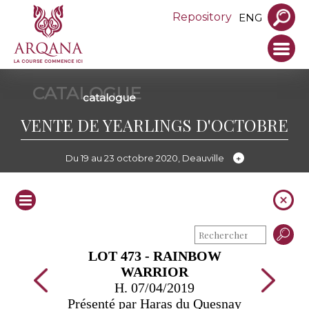
Repository
ENG
CATALOGUE
catalogue
VENTE DE YEARLINGS D'OCTOBRE
Du 19 au 23 octobre 2020, Deauville
LOT 473 - RAINBOW
WARRIOR
H. 07/04/2019
Présenté par Haras du Quesnay