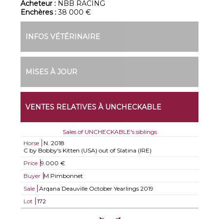
Acheteur :
NBB RACING
Enchères :
38 000 €
INFOS VÉTÉRINAIRE
MISES À JOUR
VENTES RELATIVES À UNCHECKABLE
Sales of UNCHECKABLE's siblings
Horse
N.
2018
C by Bobby's Kitten (USA) out of Slatina (IRE)
Price
9.000 €
Buyer
M Pimbonnet
Sale
Arqana Deauville October Yearlings 2019
Lot
172