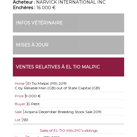
Acheteur :
NARVICK INTERNATIONAL INC
Enchères :
16 000 €
INFOS VÉTÉRINAIRE
MISES À JOUR
VENTES RELATIVES À EL TIO MALPIC
Horse
El Tio Malpic (FR)
2019
C by Reliable Man (GB) out of State Capital (GB)
Price
9.000 €
Buyer
G Petit
Sale
Arqana December Breeding Stock Sale 2019
Lot
551
Sales of EL TIO MALPIC's siblings