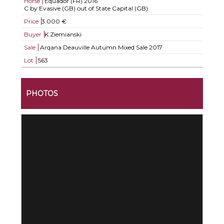
Horse
Equador (FR)
2016
C by Evasive (GB) out of State Capital (GB)
Price
3.000 €
Buyer
K Ziemianski
Sale
Arqana Deauville Autumn Mixed Sale 2017
Lot
563
PHOTOS