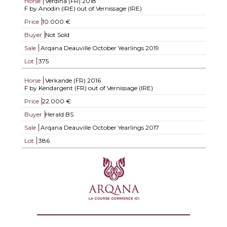
Horse
Verdina (FR)
2018
F by Anodin (IRE) out of Vernissage (IRE)
Price
10.000 €
Buyer
Not Sold
Sale
Arqana Deauville October Yearlings 2019
Lot
375
Horse
Verkande (FR)
2016
F by Kendargent (FR) out of Vernissage (IRE)
Price
22.000 €
Buyer
Herald BS
Sale
Arqana Deauville October Yearlings 2017
Lot
386