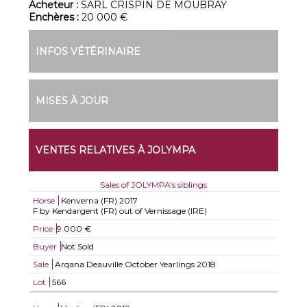
Acheteur :
SARL CRISPIN DE MOUBRAY
Enchères :
20 000 €
INFOS VÉTÉRINAIRE
MISES À JOUR
VENTES RELATIVES À JOLYMPA
Sales of JOLYMPA's siblings
Horse
Kenverna (FR)
2017
F by Kendargent (FR) out of Vernissage (IRE)
Price
9.000 €
Buyer
Not Sold
Sale
Arqana Deauville October Yearlings 2018
Lot
566