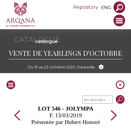
Repository
ENG
CATALOGUE
catalogue
VENTE DE YEARLINGS D'OCTOBRE
Du 19 au 23 octobre 2020, Deauville
LOT 546 - JOLYMPA
F. 13/03/2019
Présentée par Hubert Honoré