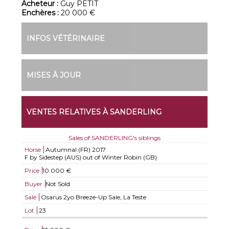
Acheteur :
Guy PETIT
Enchères :
20 000 €
INFOS VÉTÉRINAIRE
MISES À JOUR
VENTES RELATIVES À SANDERLING
Sales of SANDERLING's siblings
Horse
Autumnal (FR)
2017
F by Sidestep (AUS) out of Winter Robin (GB)
Price
10.000 €
Buyer
Not Sold
Sale
Osarus 2yo Breeze-Up Sale, La Teste
Lot
23