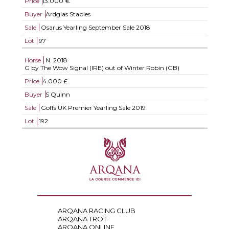
Price
13.000 €
Buyer
Ardglas Stables
Sale
Osarus Yearling September Sale 2018
Lot
97
Horse
N.
2018
G by The Wow Signal (IRE) out of Winter Robin (GB)
Price
4.000 £
Buyer
S Quinn
Sale
Goffs UK Premier Yearling Sale 2019
Lot
192
ARQANA RACING CLUB
ARQANA TROT
ARQANA ONLINE