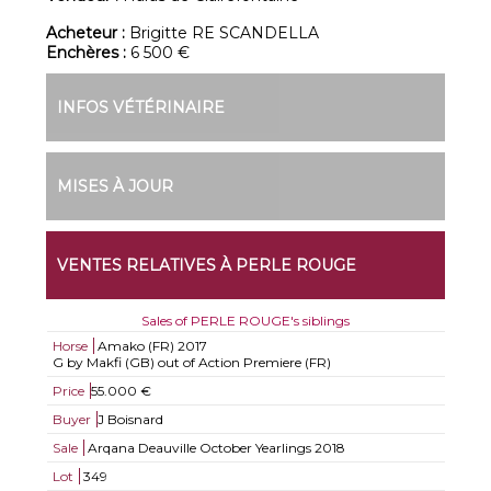
Acheteur :
Brigitte RE SCANDELLA
Enchères :
6 500 €
INFOS VÉTÉRINAIRE
MISES À JOUR
VENTES RELATIVES À PERLE ROUGE
Sales of PERLE ROUGE's siblings
Horse
Amako (FR)
2017
G by Makfi (GB) out of Action Premiere (FR)
Price
55.000 €
Buyer
J Boisnard
Sale
Arqana Deauville October Yearlings 2018
Lot
349