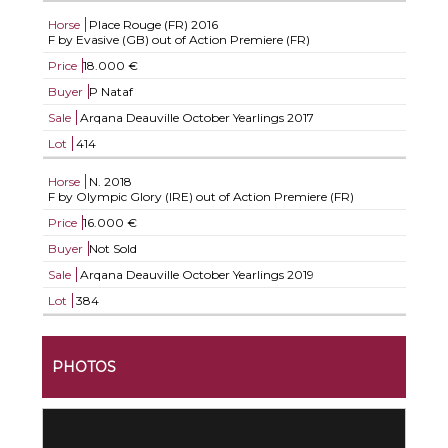
Horse
Place Rouge (FR)
2016
F by Evasive (GB) out of Action Premiere (FR)
Price
18.000 €
Buyer
P Nataf
Sale
Arqana Deauville October Yearlings 2017
Lot
414
Horse
N.
2018
F by Olympic Glory (IRE) out of Action Premiere (FR)
Price
16.000 €
Buyer
Not Sold
Sale
Arqana Deauville October Yearlings 2019
Lot
384
PHOTOS