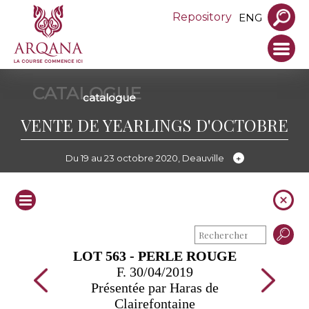
Repository
ENG
CATALOGUE
catalogue
VENTE DE YEARLINGS D'OCTOBRE
Du 19 au 23 octobre 2020, Deauville
LOT 563 - PERLE ROUGE
F. 30/04/2019
Présentée par Haras de
Clairefontaine