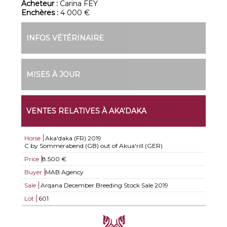
Acheteur :
Carina FEY
Enchères :
4 000 €
INFOS VÉTÉRINAIRE
MISES À JOUR
VENTES RELATIVES À AKA'DAKA
Horse
Aka'daka (FR)
2019
C by Sommerabend (GB) out of Akua'rill (GER)
Price
8.500 €
Buyer
MAB Agency
Sale
Arqana December Breeding Stock Sale 2019
Lot
601