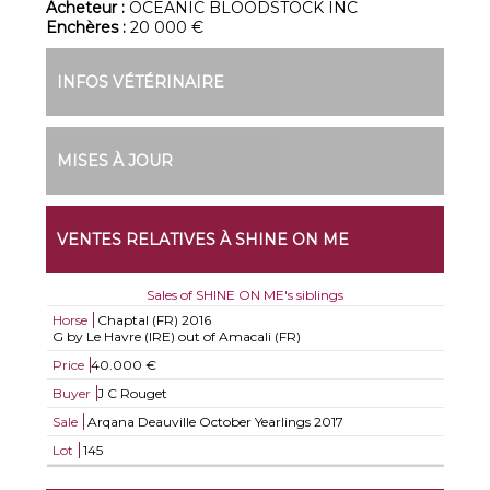
Acheteur :
OCEANIC BLOODSTOCK INC
Enchères :
20 000 €
INFOS VÉTÉRINAIRE
MISES À JOUR
VENTES RELATIVES À SHINE ON ME
Sales of SHINE ON ME's siblings
Horse
Chaptal (FR)
2016
G by Le Havre (IRE) out of Amacali (FR)
Price
40.000 €
Buyer
J C Rouget
Sale
Arqana Deauville October Yearlings 2017
Lot
145