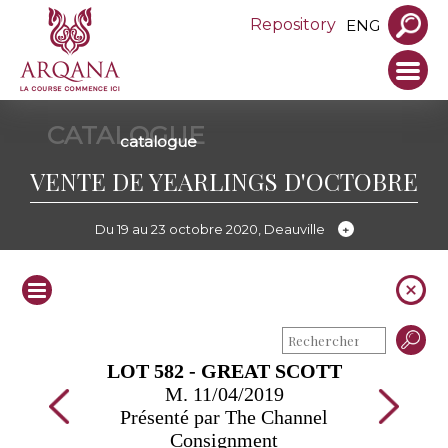
Repository
ENG
CATALOGUE
catalogue
VENTE DE YEARLINGS D'OCTOBRE
Du 19 au 23 octobre 2020, Deauville
LOT 582 - GREAT SCOTT
M. 11/04/2019
Présenté par The Channel
Consignment