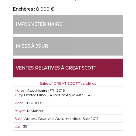
Enchères :
8 000 €
INFOS VÉTÉRINAIRE
MISES À JOUR
VENTES RELATIVES À GREAT SCOTT
Sales of GREAT SCOTT's siblings
Horse
Apothicaire (FR)
2016
G by Doctor Dino (FR) out of Aqua Alta (FR)
Price
28.000 €
Buyer
R Mahon
Sale
Arqana Deauville Autumn Mixed Sale 2017
Lot
394