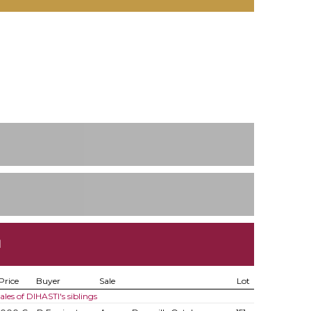
I
Price
Buyer
Sale
Lot
ales of DIHASTI's siblings