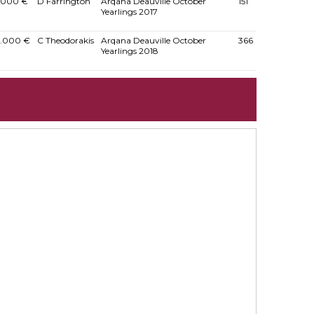
.000 €
D Farrington
Arqana Deauville October
151
Yearlings 2017
.000 €
C Theodorakis
Arqana Deauville October
366
Yearlings 2018