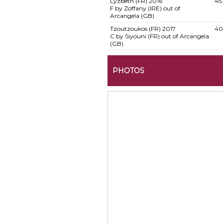
Lyzbeth (FR)
2016
45
F by Zoffany (IRE) out of
Arcangela (GB)
Tzoutzoukos (FR)
2017
40
C by Siyouni (FR) out of Arcangela
(GB)
PHOTOS