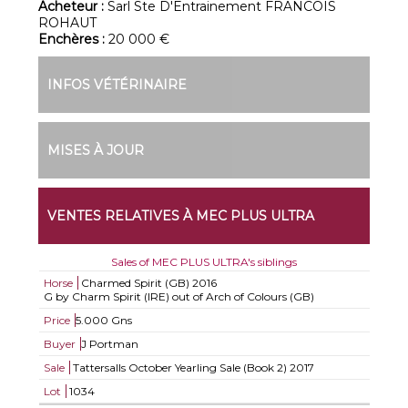
Acheteur :
Sarl Ste D'Entrainement FRANCOIS
ROHAUT
Enchères :
20 000 €
INFOS VÉTÉRINAIRE
MISES À JOUR
VENTES RELATIVES À MEC PLUS ULTRA
Sales of MEC PLUS ULTRA's siblings
Horse
Charmed Spirit (GB)
2016
G by Charm Spirit (IRE) out of Arch of Colours (GB)
Price
5.000 Gns
Buyer
J Portman
Sale
Tattersalls October Yearling Sale (Book 2) 2017
Lot
1034