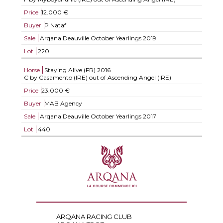
Price
12.000 €
Buyer
P Nataf
Sale
Arqana Deauville October Yearlings 2019
Lot
220
Horse
Staying Alive (FR)
2016
C by Casamento (IRE) out of Ascending Angel (IRE)
Price
23.000 €
Buyer
MAB Agency
Sale
Arqana Deauville October Yearlings 2017
Lot
440
ARQANA RACING CLUB