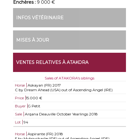
Enchères :
9 000 €
INFOS VÉTÉRINAIRE
MISES À JOUR
VENTES RELATIVES À ATAKORA
Sales of ATAKORA's siblings
Horse
Askayan (FR)
2017
C by Dream Ahead (USA) out of Ascending Angel (IRE)
Price
15.000 €
Buyer
G Petit
Sale
Arqana Deauville October Yearlings 2018
Lot
94
Horse
Aspirante (FR)
2018
F by Myboycharlie (IRE) out of Ascending Angel (IRE)