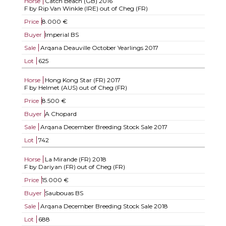
Horse
Catch Beach (GB)
2016
F by Rip Van Winkle (IRE) out of Cheg (FR)
Price
8.000 €
Buyer
Imperial BS
Sale
Arqana Deauville October Yearlings 2017
Lot
625
Horse
Hong Kong Star (FR)
2017
F by Helmet (AUS) out of Cheg (FR)
Price
8.500 €
Buyer
A Chopard
Sale
Arqana December Breeding Stock Sale 2017
Lot
742
Horse
La Mirande (FR)
2018
F by Dariyan (FR) out of Cheg (FR)
Price
15.000 €
Buyer
Saubouas BS
Sale
Arqana December Breeding Stock Sale 2018
Lot
688