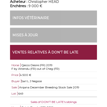
Acheteur :
Christopher HEAD
Enchères :
9 000 €
INFOS VÉTÉRINAIRE
MISES À JOUR
VENTES RELATIVES À DON'T BE LATE
Horse
Qecco Desire (FR)
2019
F by Attendu (FR) out of Cheg (FR)
Price
4.500 €
Buyer
Sarl L J Negoce
Sale
Arqana December Breeding Stock Sale 2019
Lot
649
Sales of DON'T BE LATE's siblings