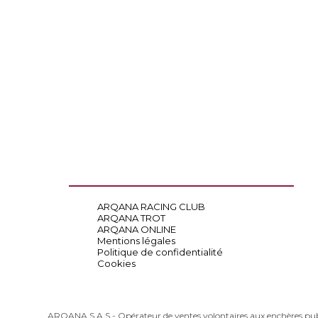
ARQANA RACING CLUB
ARQANA TROT
ARQANA ONLINE
Mentions légales
Politique de confidentialité
Cookies
ARQANA S.A.S - Opérateur de ventes volontaires aux enchères pu