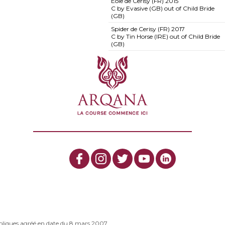
Eole de Cerisy (FR)
2015
C by Evasive (GB) out of Child Bride
(GB)
Spider de Cerisy (FR)
2017
C by Tin Horse (IRE) out of Child Bride
(GB)
bliques agréé en date du 8 mars 2007