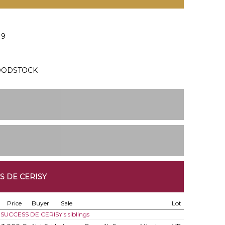
19
OODSTOCK
S DE CERISY
Price
Buyer
Sale
Lot
f SUCCESS DE CERISY's siblings