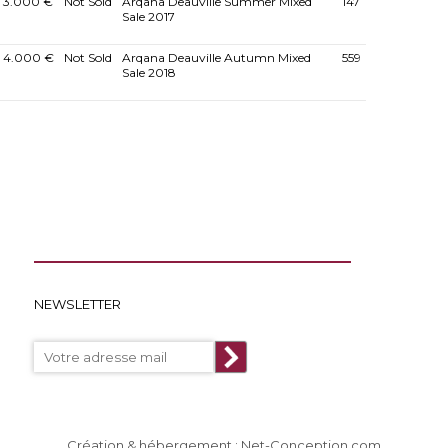
3.000 €
Not Sold
Arqana Deauville Summer Mixed
147
Sale 2017
4.000 €
Not Sold
Arqana Deauville Autumn Mixed
559
Sale 2018
NEWSLETTER
Création & hébergement : Net-Conception.com