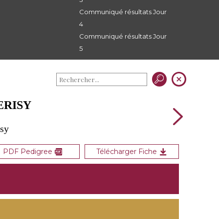
Communiqué résultats Jour
4
Communiqué résultats Jour
5
ERISY
isy
PDF Pedigree
Télécharger Fiche