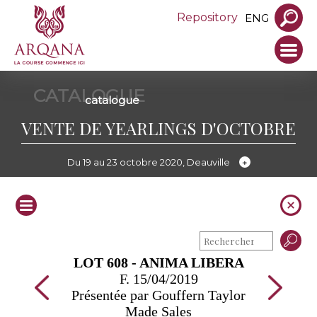
Repository
ENG
CATALOGUE
catalogue
VENTE DE YEARLINGS D'OCTOBRE
Du 19 au 23 octobre 2020, Deauville
LOT 608 - ANIMA LIBERA
F. 15/04/2019
Présentée par Gouffern Taylor
Made Sales